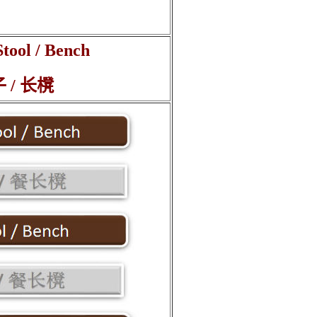
Stool / Bench
 / 长櫈