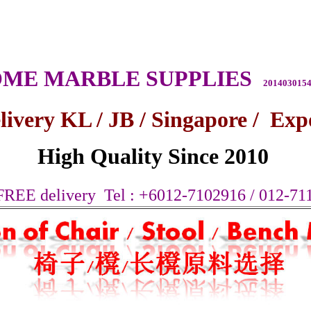
am
Chair
咖啡店椅子 | Cafe
Chair 咖啡馆椅子
| Restaurant
Chair
Wooden
Chair
木质椅子 | Metal
Chair
铁质椅子
ME MARBLE SUPPLIES
2014030154
livery KL / JB / Singapore / Exp
High Quality Since 2010
 FREE delivery
Tel : +6012-7102916 / 012-71