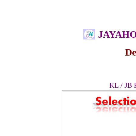
Kopiti
JAYAHO
De
KL / JB